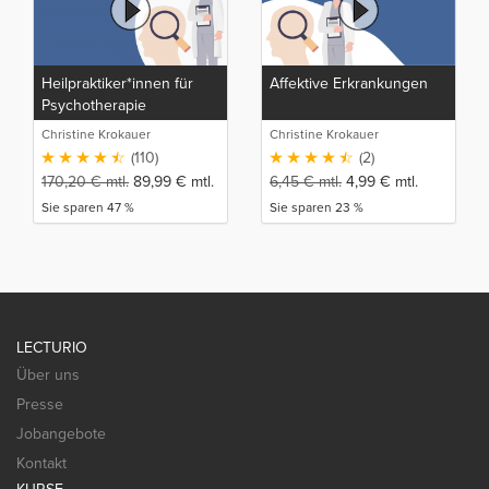
Heilpraktiker*innen für
Affektive Erkrankungen
Psychotherapie
Christine Krokauer
Christine Krokauer
(110)
(2)
170,20
€
mtl.
89,99
€
mtl.
6,45
€
mtl.
4,99
€
mtl.
Sie sparen 47 %
Sie sparen 23 %
LECTURIO
Über uns
Presse
Jobangebote
Kontakt