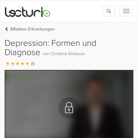
Toggle
Toggl
search
naviga
Affektive Erkrankungen
Depression: Formen und
Diagnose
von Christine Krokauer
(1)