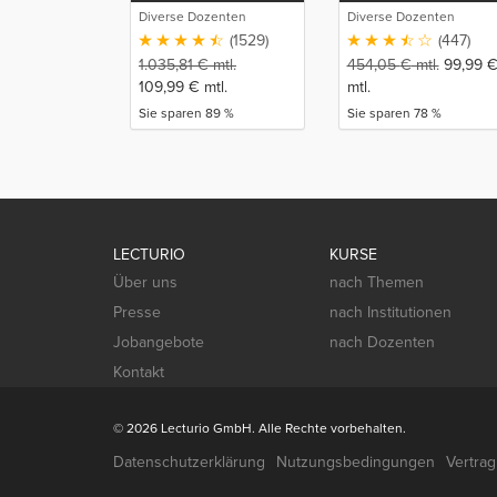
Komplettkurs
Diverse Dozenten
Diverse Dozenten
(1529)
(447)
1.035,81
€
mtl.
454,05
€
mtl.
99,99
109,99
€
mtl.
mtl.
Sie sparen 89 %
Sie sparen 78 %
LECTURIO
KURSE
Über uns
nach Themen
Presse
nach Institutionen
Jobangebote
nach Dozenten
Kontakt
© 2026 Lecturio GmbH. Alle Rechte vorbehalten.
Datenschutzerklärung
Nutzungsbedingungen
Vertra