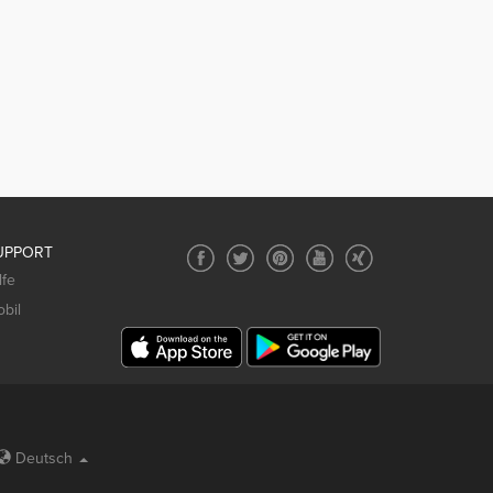
UPPORT
lfe
bil
Deutsch