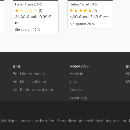
Helen Farrell, MD
Helen Farrell, MD
(1)
(1)
€
34,30
€
mtl.
19,99
€
4,90
€
mtl.
3,49
€
mtl.
mtl.
Sie sparen 29 %
Sie sparen 42 %
B2B
MAGAZINE
S
Für Unternehmen
Medizin
Hi
Für Inhaltsanbieter
Jura
Mo
Für Konferenzanbieter
Karriere
eLearning
g kündigen
Vertrag widerrufen
Steuerliche Absetzbarkeit
Impressum