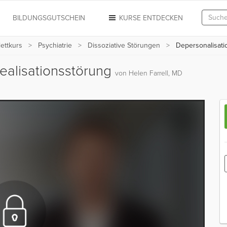
N
BILDUNGSGUTSCHEIN
KURSE ENTDECKEN
ettkurs
Psychiatrie
Dissoziative Störungen
Depersonalisatio
ealisationsstörung
von Helen Farrell, MD