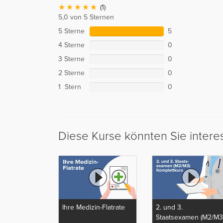
(1)
5,0 von 5 Sternen
5 Sterne
5
4 Sterne
0
3 Sterne
0
2 Sterne
0
1 Stern
0
Diese Kurse könnten Sie intere
Ihre Medizin-Flatrate
2. und 3.
Staatsexamen (M2/M3