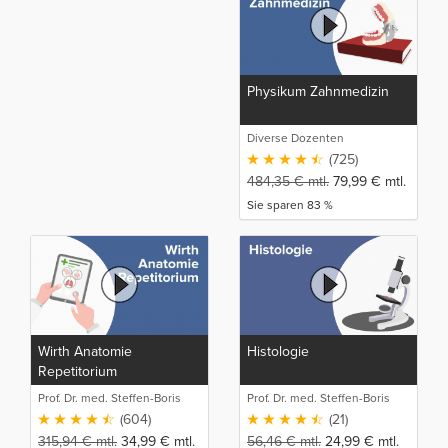
Physikum Zahnmedizin
Diverse Dozenten
(725)
484,35
€
mtl.
79,99
€
mtl.
Sie sparen 83 %
Wirth Anatomie
Histologie
Repetitorium
Prof. Dr. med. Steffen-Boris
Prof. Dr. med. Steffen-Boris
Wirth (1)
Wirth (1)
(604)
(21)
315,94
€
mtl.
34,99
€
mtl.
56,46
€
mtl.
24,99
€
mtl.