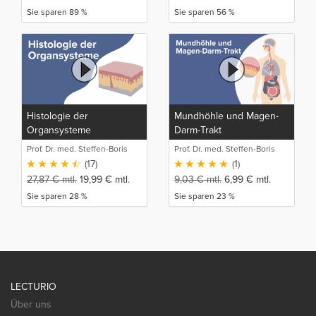
Sie sparen 89 %
Sie sparen 56 %
Histologie der
Mundhöhle und Magen-
Organsysteme
Darm-Trakt
Prof. Dr. med. Steffen-Boris
Prof. Dr. med. Steffen-Boris
Wirth (1)
Wirth (1)
(17)
(1)
27,87
€
mtl.
19,99
€
mtl.
9,03
€
mtl.
6,99
€
mtl.
Sie sparen 28 %
Sie sparen 23 %
LECTURIO
Über uns