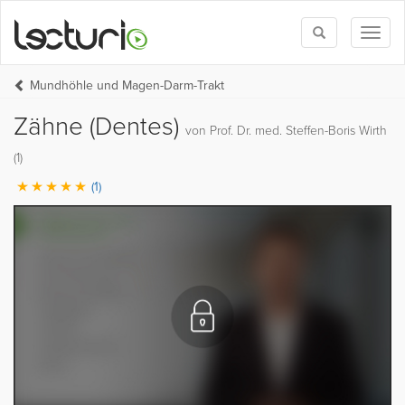
Toggle
Toggl
search
naviga
Mundhöhle und Magen-Darm-Trakt
Zähne (Dentes)
von Prof. Dr. med. Steffen-Boris Wirth
(1)
(1)