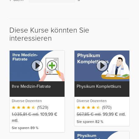
Diese Kurse könnten Sie
interessieren
Ihre Medizin-Flatrate
Physikum Komplettkurs
Diverse Dozenten
Diverse Dozenten
(1529)
(970)
1.035,81
€
mtl.
109,99
€
567,85
€
mtl.
99,99
€
mtl.
mtl.
Sie sparen 82 %
Sie sparen 89 %