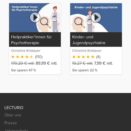
Heilpraktiker*innen für
Kinder- und
Psychotherapie
Jugendpsychiatrie
Christine Krokauer
Christine Krokauer
(110)
(4)
170,20
€
mtl.
89,99
€
mtl.
10,27
€
mtl.
7,99
€
mtl.
Sie sparen 47 %
Sie sparen 22 %
LECTURIO
Über uns
Presse
Jobangebote