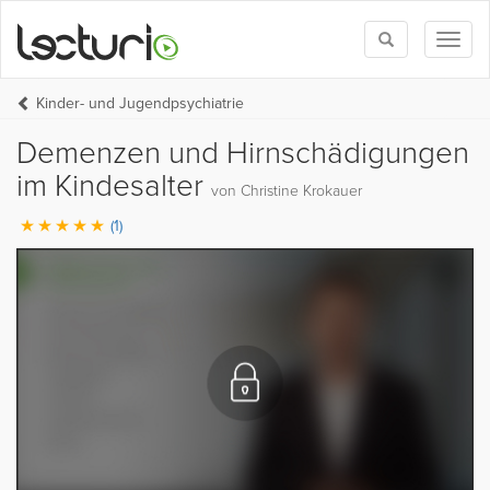
Toggle
Toggl
search
naviga
Kinder- und Jugendpsychiatrie
Demenzen und Hirnschädigungen
im Kindesalter
von Christine Krokauer
(1)