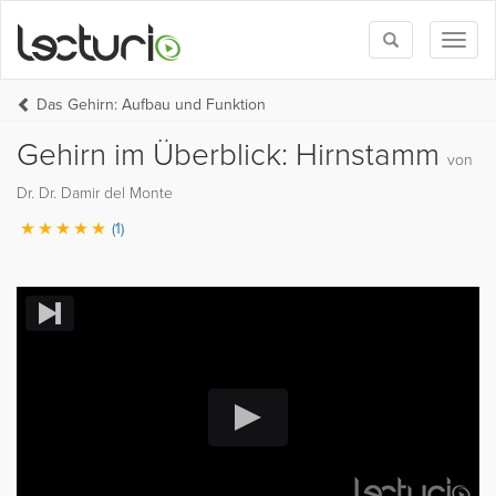
Toggle
Toggl
search
naviga
Das Gehirn: Aufbau und Funktion
Gehirn im Überblick: Hirnstamm
von
Dr. Dr. Damir del Monte
(1)