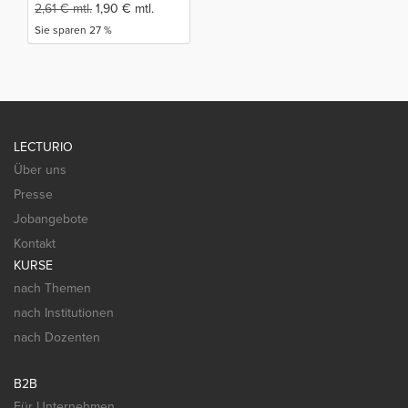
2,61
€
mtl.
1,90
€
mtl.
Sie sparen 27 %
LECTURIO
Über uns
Presse
Jobangebote
Kontakt
KURSE
nach Themen
nach Institutionen
nach Dozenten
B2B
Für Unternehmen