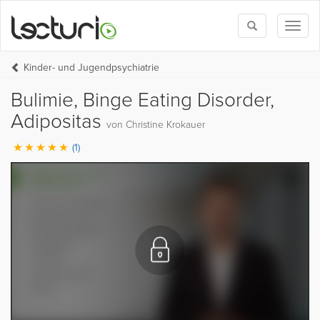
Toggle
Toggl
search
naviga
Kinder- und Jugendpsychiatrie
Bulimie, Binge Eating Disorder,
Adipositas
von Christine Krokauer
(1)