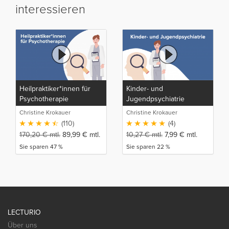
interessieren
Heilpraktiker*innen für
Kinder- und
Psychotherapie
Jugendpsychiatrie
Christine Krokauer
Christine Krokauer
(110)
(4)
170,20
€
mtl.
89,99
€
mtl.
10,27
€
mtl.
7,99
€
mtl.
Sie sparen 47 %
Sie sparen 22 %
LECTURIO
Über uns