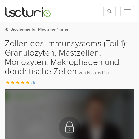
Toggle
Toggl
search
naviga
Biochemie für Mediziner*innen
Zellen des Immunsystems (Teil 1):
Granulozyten, Mastzellen,
Monozyten, Makrophagen und
dendritische Zellen
von Nicolas Paul
(1)