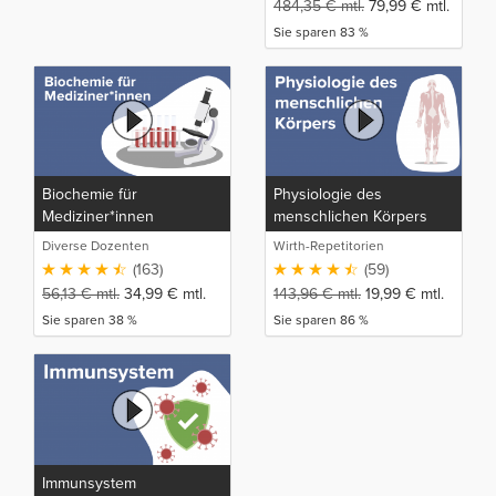
484,35
€
mtl.
79,99
€
mtl.
Sie sparen 83 %
Biochemie für
Physiologie des
Mediziner*innen
menschlichen Körpers
Diverse Dozenten
Wirth-Repetitorien
(163)
(59)
56,13
€
mtl.
34,99
€
mtl.
143,96
€
mtl.
19,99
€
mtl.
Sie sparen 38 %
Sie sparen 86 %
Immunsystem