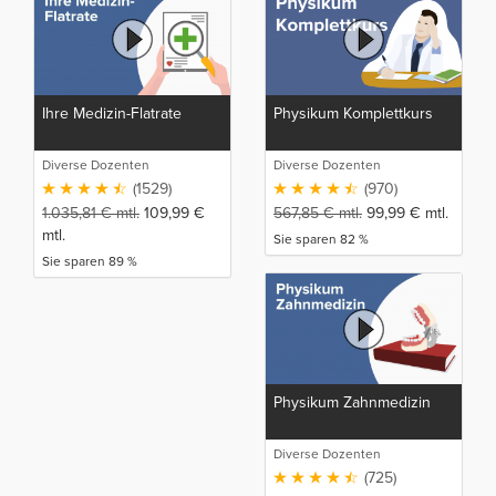
Ihre Medizin-Flatrate
Physikum Komplettkurs
Diverse Dozenten
Diverse Dozenten
(1529)
(970)
1.035,81
€
mtl.
109,99
€
567,85
€
mtl.
99,99
€
mtl.
mtl.
Sie sparen 82 %
Sie sparen 89 %
Physikum Zahnmedizin
Diverse Dozenten
(725)