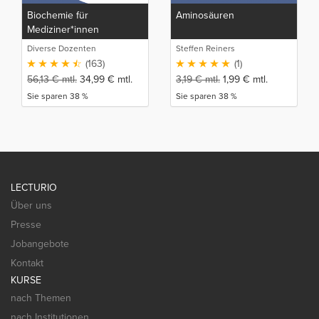
Biochemie für
Aminosäuren
Mediziner*innen
Diverse Dozenten
Steffen Reiners
(163)
(1)
56,13
€
mtl.
34,99
€
mtl.
3,19
€
mtl.
1,99
€
mtl.
Sie sparen 38 %
Sie sparen 38 %
LECTURIO
Über uns
Presse
Jobangebote
Kontakt
KURSE
nach Themen
nach Institutionen