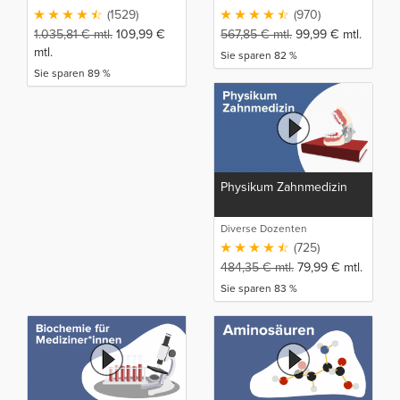
(1529)
(970)
1.035,81
€
mtl.
109,99
€
567,85
€
mtl.
99,99
€
mtl.
mtl.
Sie sparen 82 %
Sie sparen 89 %
Physikum Zahnmedizin
Diverse Dozenten
(725)
484,35
€
mtl.
79,99
€
mtl.
Sie sparen 83 %