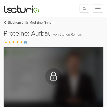
Toggle
Toggl
search
naviga
Biochemie für Mediziner*innen
Proteine: Aufbau
von Steffen Reiners
(1)