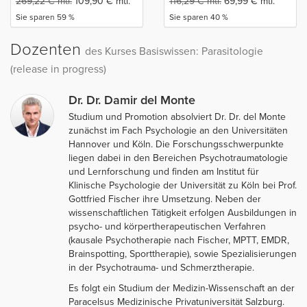
269,22
€
mtl.
109,90
€
mtl.
116,29
€
mtl.
69,99
€
mtl.
Sie sparen 59 %
Sie sparen 40 %
Dozenten
des Kurses Basiswissen: Parasitologie
(release in progress)
Dr. Dr. Damir del Monte
Studium und Promotion absolviert Dr. Dr. del Monte
zunächst im Fach Psychologie an den Universitäten
Hannover und Köln. Die Forschungsschwerpunkte
liegen dabei in den Bereichen Psychotraumatologie
und Lernforschung und finden am Institut für
Klinische Psychologie der Universität zu Köln bei Prof.
Gottfried Fischer ihre Umsetzung. Neben der
wissenschaftlichen Tätigkeit erfolgen Ausbildungen in
psycho- und körpertherapeutischen Verfahren
(kausale Psychotherapie nach Fischer, MPTT, EMDR,
Brainspotting, Sporttherapie), sowie Spezialisierungen
in der Psychotrauma- und Schmerztherapie.
Es folgt ein Studium der Medizin-Wissenschaft an der
Paracelsus Medizinische Privatuniversität Salzburg.