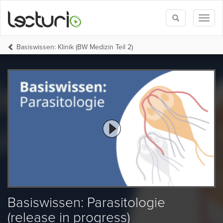
Toggle
Toggl
search
naviga
Basiswissen: Klinik (BW Medizin Teil 2)
Basiswissen: Parasitologie
(release in progress)