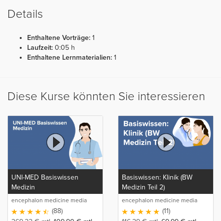
Details
Enthaltene Vorträge:
1
Laufzeit:
0:05 h
Enthaltene Lernmaterialien:
1
Diese Kurse könnten Sie interessieren
UNI-MED Basiswissen
Basiswissen: Klinik (BW
Medizin
Medizin Teil 2)
encephalon medicine media
encephalon medicine media
production GmbH
production GmbH
(88)
(11)