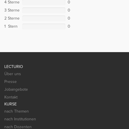
4 Sterne
0
3 Sterne
0
2 Sterne
0
1 Stern
0
LECTURIO
Über uns
Presse
Jobangebote
Kontakt
KURSE
nach Themen
nach Institutionen
nach Dozenten