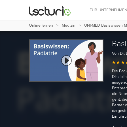
FÜR UNTERNEHME
Online lernen
Medizin
UNI-MED Basiswissen M
Basi
Von Dr. 
Die Pädi
Diszipli
ausgeric
Entsprec
die Neon
geht, di
Ferner 
dargeste
Einführu