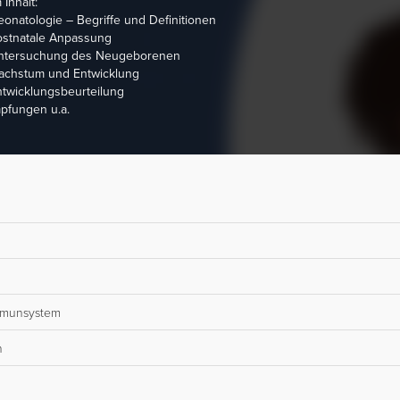
Inhalt:
onatologie – Begriffe und Definitionen
ostnatale Anpassung
ntersuchung des Neugeborenen
achstum und Entwicklung
twicklungsbeurteilung
pfungen u.a.
Immunsystem
n