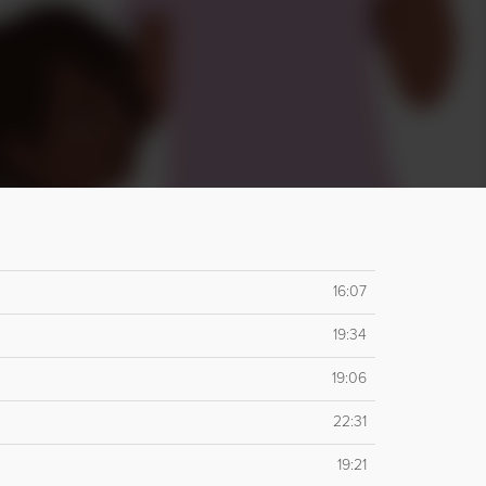
16:07
19:34
19:06
22:31
19:21