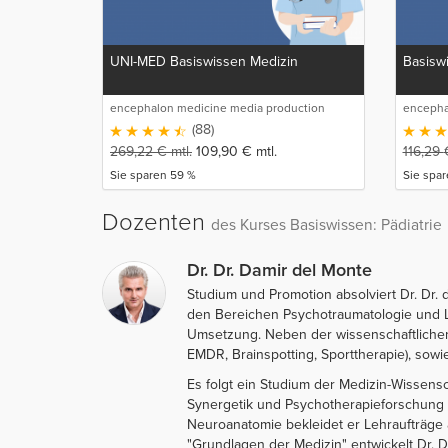
UNI-MED Basiswissen Medizin
Basiswi
encephalon medicine media production
encepha
GmbH
GmbH
(88)
269,22
€
mtl.
109,90
€
mtl.
116,29
Sie sparen 59 %
Sie spa
Dozenten
des Kurses Basiswissen: Pädiatrie
Dr. Dr. Damir del Monte
Studium und Promotion absolviert Dr. Dr.
den Bereichen Psychotraumatologie und Ler
Umsetzung. Neben der wissenschaftlichen 
EMDR, Brainspotting, Sporttherapie), sow
Es folgt ein Studium der Medizin-Wissensch
Synergetik und Psychotherapieforschung d
Neuroanatomie bekleidet er Lehraufträge 
"Grundlagen der Medizin" entwickelt Dr. D