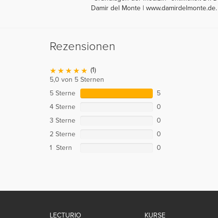
Damir del Monte | www.damirdelmonte.de.
Rezensionen
(1)
5,0 von 5 Sternen
5 Sterne
5
4 Sterne
0
3 Sterne
0
2 Sterne
0
1 Stern
0
LECTURIO
KURSE