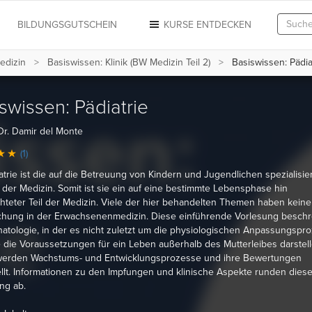
N
BILDUNGSGUTSCHEIN
KURSE ENTDECKEN
edizin
Basiswissen: Klinik (BW Medizin Teil 2)
Basiswissen: Pädia
swissen: Pädiatrie
Dr. Damir del Monte
(1)
atrie ist die auf die Betreuung von Kindern und Jugendlichen spezialisie
n der Medizin. Somit ist sie ein auf eine bestimmte Lebensphase hin
hteter Teil der Medizin. Viele der hier behandelten Themen haben keine
hung in der Erwachsenenmedizin. Diese einführende Vorlesung beschre
atologie, in der es nicht zuletzt um die physiologischen Anpassungspr
e die Voraussetzungen für ein Leben außerhalb des Mutterleibes darstell
werden Wachstums- und Entwicklungsprozesse und ihre Bewertungen
llt. Informationen zu den Impfungen und klinische Aspekte runden dies
ng ab.