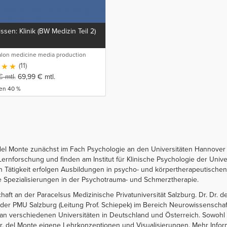
ssen: Klinik (BW Medizin Teil 2)
lon medicine media production
(11)
€
mtl.
69,99
€
mtl.
ren 40 %
 del Monte zunächst im Fach Psychologie an den Universitäten Hannove
nforschung und finden am Institut für Klinische Psychologie der Universi
Tätigkeit erfolgen Ausbildungen in psycho- und körpertherapeutischen
ie Spezialisierungen in der Psychotrauma- und Schmerztherapie.
aft an der Paracelsus Medizinische Privatuniversität Salzburg. Dr. Dr. del
er PMU Salzburg (Leitung Prof. Schiepek) im Bereich Neurowissenschaftl
an verschiedenen Universitäten in Deutschland und Österreich. Sowohl f
r. del Monte eigene Lehrkonzeptionen und Visualisierungen. Mehr Inform