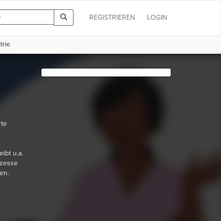
REGISTRIEREN
LOGIN
trie
rte
ibt u.a.
ozesse
en.
e