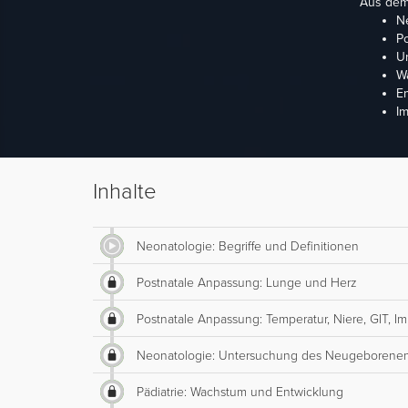
Aus dem 
Ne
P
U
W
En
Im
Inhalte
Neonatologie: Begriffe und Definitionen
Postnatale Anpassung: Lunge und Herz
Postnatale Anpassung: Temperatur, Niere, GIT, 
Neonatologie: Untersuchung des Neugeborene
Pädiatrie: Wachstum und Entwicklung