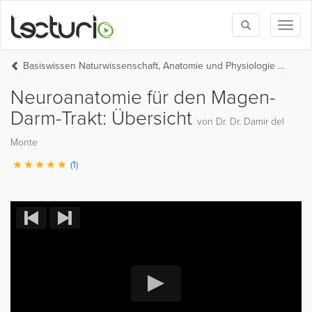
Toggle
Toggl
search
naviga
Basiswissen Naturwissenschaft, Anatomie und Physiologie (BW Medizin Teil 1)
Neuroanatomie für den Magen-
Darm-Trakt: Übersicht
von Dr. Dr. Damir del
Monte
(1)