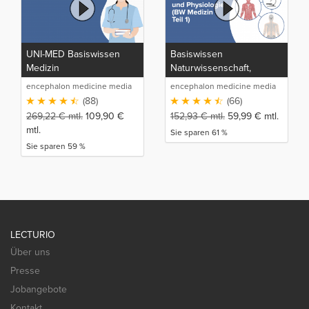
UNI-MED Basiswissen
Basiswissen
Medizin
Naturwissenschaft,
Anatomie und Physiologie
encephalon medicine media
encephalon medicine media
(BW Medizin Teil 1)
production GmbH
production GmbH
(88)
(66)
269,22
€
mtl.
109,90
€
152,93
€
mtl.
59,99
€
mtl.
mtl.
Sie sparen 61 %
Sie sparen 59 %
LECTURIO
Über uns
Presse
Jobangebote
Kontakt