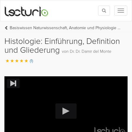
Toggle
Toggl
search
naviga
Basiswissen Naturwissenschaft, Anatomie und Physiologie (BW Medizin Teil 1)
Histologie: Einführung, Definition
und Gliederung
von Dr. Dr. Damir del Monte
(1)