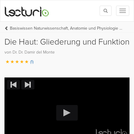
Toggle
Toggl
search
naviga
Basiswissen Naturwissenschaft, Anatomie und Physiologie (BW Medizin Teil 1)
Die Haut: Gliederung und Funktion
von Dr. Dr. Damir del Monte
(1)