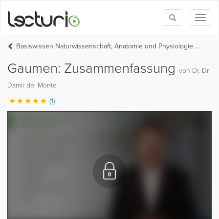
Toggle
Toggl
search
naviga
Basiswissen Naturwissenschaft, Anatomie und Physiologie (BW Medizin Teil 1)
Gaumen: Zusammenfassung
von Dr. Dr.
Damir del Monte
(1)