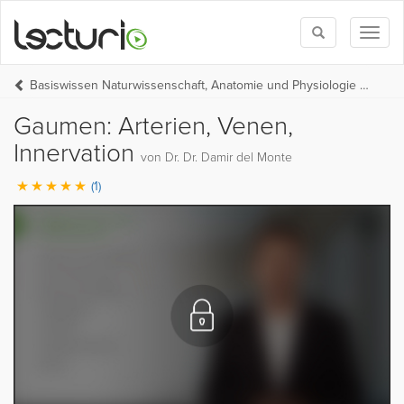
Toggle
Toggl
search
naviga
Basiswissen Naturwissenschaft, Anatomie und Physiologie (BW Medizin Teil 1)
Gaumen: Arterien, Venen,
Innervation
von Dr. Dr. Damir del Monte
(1)