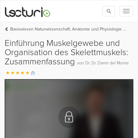
Toggle
Toggl
search
naviga
Basiswissen Naturwissenschaft, Anatomie und Physiologie (BW Medizin Teil 1)
Einführung Muskelgewebe und
Organisation des Skelettmuskels:
Zusammenfassung
von Dr. Dr. Damir del Monte
(1)