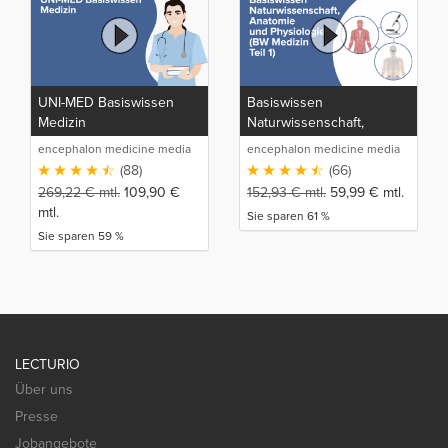
UNI-MED Basiswissen
Basiswissen
Medizin
Naturwissenschaft,
Anatomie und Physiologie
encephalon medicine media
encephalon medicine media
(BW Medizin Teil 1)
production GmbH
production GmbH
(88)
(66)
269,22
€
mtl.
109,90
€
152,93
€
mtl.
59,99
€
mtl.
mtl.
Sie sparen 61 %
Sie sparen 59 %
LECTURIO
Über uns
Presse
Jobangebote