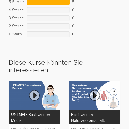
5 Sterne
5
4 Sterne
0
3 Sterne
0
2 Sterne
0
1 Stern
0
Diese Kurse könnten Sie
interessieren
UNI-MED Basiswissen
Basiswissen
Medizin
Naturwissenschaft,
Anatomie und Physiologie
encephalon medicine media
encephalon medicine media