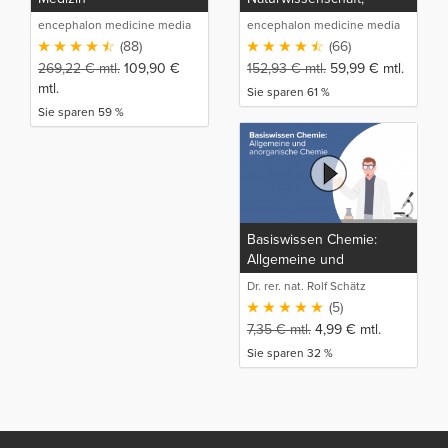
Anatomie und Physiologie
encephalon medicine media
encephalon medicine media
(BW Medizin Teil 1)
production GmbH
production GmbH
(88)
(66)
269,22
€
mtl.
109,90
€
152,93
€
mtl.
59,99
€
mtl.
mtl.
Sie sparen 61 %
Sie sparen 59 %
Basiswissen Chemie:
Allgemeine und
anorganische Chemie
Dr. rer. nat. Rolf Schätz
(5)
7,35
€
mtl.
4,99
€
mtl.
Sie sparen 32 %