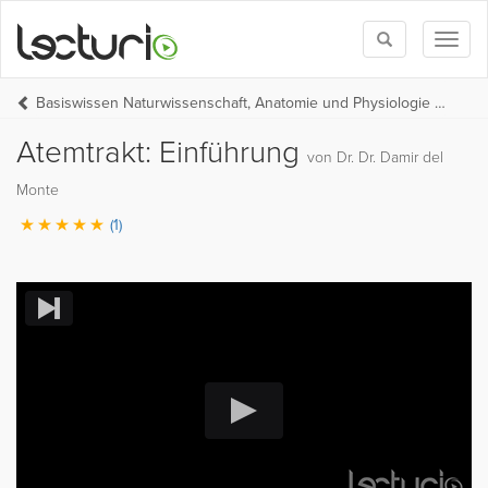
Toggle
Toggl
search
naviga
Basiswissen Naturwissenschaft, Anatomie und Physiologie (BW Medizin Teil 1)
Atemtrakt: Einführung
von Dr. Dr. Damir del
Monte
(1)