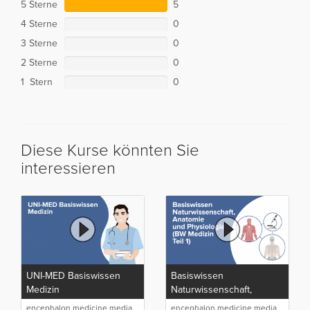
5 Sterne
5
4 Sterne
0
3 Sterne
0
2 Sterne
0
1 Stern
0
Diese Kurse könnten Sie
interessieren
UNI-MED Basiswissen
Basiswissen
Medizin
Naturwissenschaft,
Anatomie und Physiologie
encephalon medicine media
encephalon medicine media