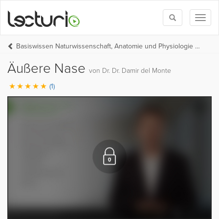
Toggle
Toggl
search
naviga
Basiswissen Naturwissenschaft, Anatomie und Physiologie (BW Medizin Teil 1)
Äußere Nase
von Dr. Dr. Damir del Monte
(1)