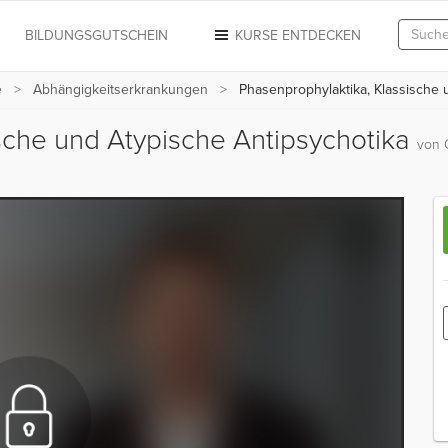
N
BILDUNGSGUTSCHEIN
KURSE ENTDECKEN
e
Abhängigkeitserkrankungen
Phasenprophylaktika, Klassische 
sche und Atypische Antipsychotika
von 