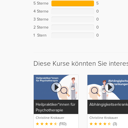
5 Sterne
5
4 Sterne
0
3 Sterne
0
2 Sterne
0
1 Stern
0
Diese Kurse könnten Sie intere
Heilpraktiker*innen für
Abhängigkeitserkran
Psychotherapie
Christine Krokauer
Christine Krokauer
(110)
(3)