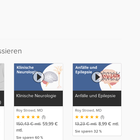
ssieren
Klinische Neurologie
Anfälle und Epilepsie
)
Roy Strowd, MD
Roy Strowd, MD
(1)
(1)
€
150,43
€
mtl.
59,99
€
13,23
€
mtl.
8,99
€
mtl.
mtl.
Sie sparen 32 %
Sie sparen 60 %