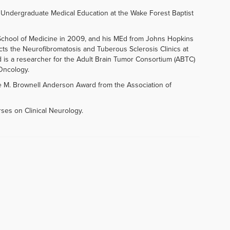
f Undergraduate Medical Education at the Wake Forest Baptist
chool of Medicine in 2009, and his MEd from Johns Hopkins
ects the Neurofibromatosis and Tuberous Sclerosis Clinics at
d is a researcher for the Adult Brain Tumor Consortium (ABTC)
-Oncology.
e M. Brownell Anderson Award from the Association of
rses on Clinical Neurology.