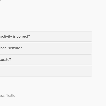
ctivity is correct?
focal seizure?
curate?
ssifikation