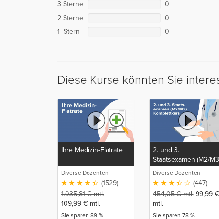
3 Sterne
0
2 Sterne
0
1 Stern
0
Diese Kurse könnten Sie intere
Ihre Medizin-Flatrate
2. und 3.
Staatsexamen (M2/M3
Komplettkurs
Diverse Dozenten
Diverse Dozenten
(1529)
(447)
1.035,81
€
mtl.
454,05
€
mtl.
99,99
109,99
€
mtl.
mtl.
Sie sparen 89 %
Sie sparen 78 %