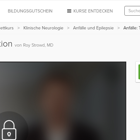
N
BILDUNGSGUTSCHEIN
KURSE ENTDECKEN
ettkurs
Klinische Neurologie
Anfälle und Epilepsie
Anfälle: 
tion
von Roy Strowd, MD