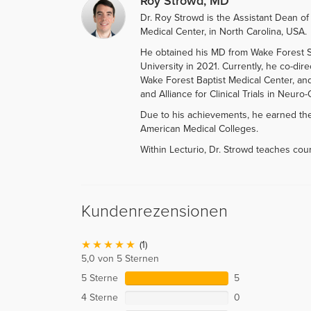
Roy Strowd, MD
Dr. Roy Strowd is the Assistant Dean o
Medical Center, in North Carolina, USA.
He obtained his MD from Wake Forest S
University in 2021. Currently, he co-dir
Wake Forest Baptist Medical Center, an
and Alliance for Clinical Trials in Neuro
Due to his achievements, he earned th
American Medical Colleges.
Within Lecturio, Dr. Strowd teaches cou
Kundenrezensionen
(1)
5,0 von 5 Sternen
5 Sterne
5
4 Sterne
0