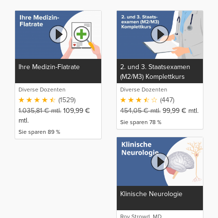
Ihre Medizin-Flatrate
2. und 3. Staatsexamen
(M2/M3) Komplettkurs
Diverse Dozenten
Diverse Dozenten
(1529)
(447)
1.035,81
€
mtl.
109,99
€
454,05
€
mtl.
99,99
€
mtl.
mtl.
Sie sparen 78 %
Sie sparen 89 %
Klinische Neurologie
Roy Strowd, MD