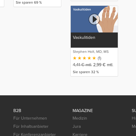
Sie sparen 69 %
Vaskulitiden
Stephen Holt, MD, MS
(1)
4,41
€
mtl.
2,99
€
mtl.
Sie sparen 32 %
B2B
MAGAZINE
S
Für Unternehmen
Medizin
Hi
Für Inhaltsanbieter
Jura
Mo
Für Konferenzanbieter
Karriere