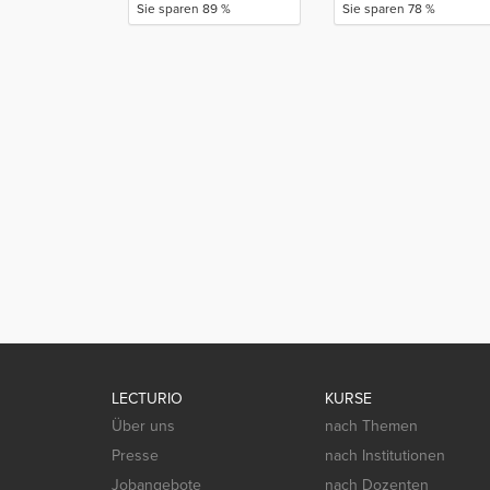
Sie sparen 89 %
Sie sparen 78 %
LECTURIO
KURSE
Über uns
nach Themen
Presse
nach Institutionen
Jobangebote
nach Dozenten