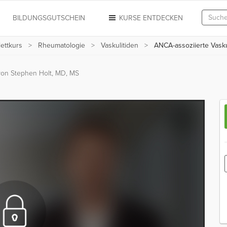
N
BILDUNGSGUTSCHEIN
KURSE ENTDECKEN
ettkurs
Rheumatologie
Vaskulitiden
ANCA-assoziierte Vaskul
von Stephen Holt, MD, MS