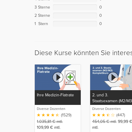
3 Sterne
0
2 Sterne
0
1 Stern
0
Diese Kurse könnten Sie intere
Ihre Medizin-Flatrate
2. und 3.
Staatsexamen (M2/M3
Komplettkurs
Diverse Dozenten
Diverse Dozenten
(1529)
(447)
1.035,81
€
mtl.
454,05
€
mtl.
99,99
109,99
€
mtl.
mtl.