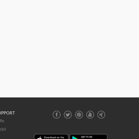
UPPORT
lfe
bil