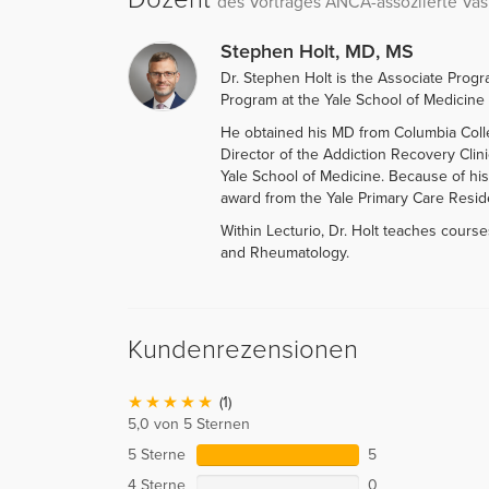
des Vortrages ANCA-assoziierte Vask
Stephen Holt, MD, MS
Dr. Stephen Holt is the Associate Progr
Program at the Yale School of Medicine 
He obtained his MD from Columbia Colle
Director of the Addiction Recovery Clini
Yale School of Medicine. Because of hi
award from the Yale Primary Care Resi
Within Lecturio, Dr. Holt teaches course
and Rheumatology.
Kundenrezensionen
(1)
5,0 von 5 Sternen
5 Sterne
5
4 Sterne
0