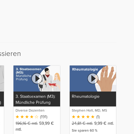
ssieren
3. Staatsexamen (M3):
Rheumatologie
)
Mündliche Prüfung
Diverse Dozenten
Stephen Holt, MD, MS
(191)
(1)
€
196,16
€
mtl.
59,99
€
24,81
€
mtl.
9,99
€
mtl.
mtl.
Sie sparen 60 %