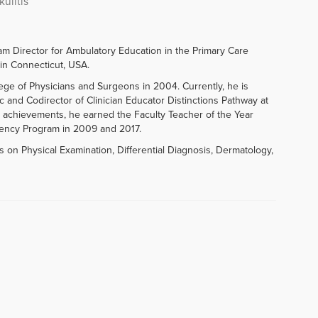
ulitis
am Director for Ambulatory Education in the Primary Care
in Connecticut, USA.
ge of Physicians and Surgeons in 2004. Currently, he is
c and Codirector of Clinician Educator Distinctions Pathway at
s achievements, he earned the Faculty Teacher of the Year
dency Program in 2009 and 2017.
s on Physical Examination, Differential Diagnosis, Dermatology,