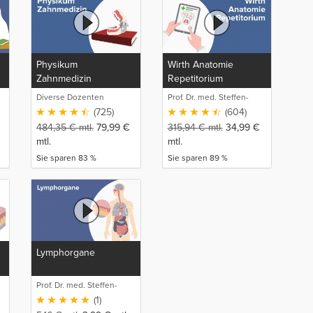
Physikum
Wirth Anatomie
Zahnmedizin
Repetitorium
Diverse Dozenten
Prof. Dr. med. Steffen-
Boris Wirth (1)
(725)
(604)
484,35
€
mtl.
79,99
€
315,94
€
mtl.
34,99
€
mtl.
mtl.
Sie sparen 83 %
Sie sparen 89 %
Lymphorgane
Prof. Dr. med. Steffen-
Boris Wirth (1)
(1)