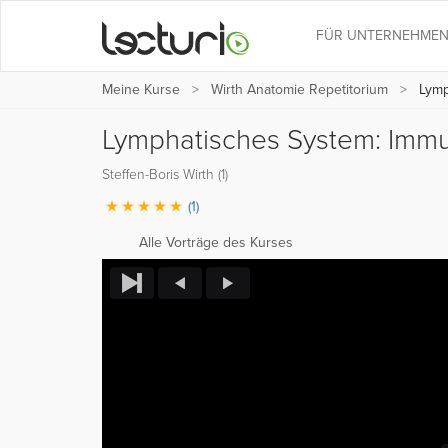
FÜR UNTERNEHME
Meine Kurse
Wirth Anatomie Repetitorium
Lymp
Lymphatisches System: Imm
Steffen-Boris Wirth (1)
(1)
Alle Vorträge des Kurses