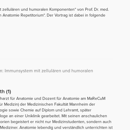
 zellulären und humoralen Komponenten“ von Prof. Dr. med.
rth Anatomie Repetitorium“. Der Vortrag ist dabei in folgende
m: Immunsystem mit zellulären und humoralen
th (1)
 Facharzt für Anatomie und Dozent für Anatomie am MaReCuM
ür Medizin) der Medizinischen Fakultät Mannheim der
ologie sowie Chemie auf Diplom und Lehramt, später
ge an einer Uniklinik gearbeitet. Mit seinen anschaulichen
orien begeistert er nicht nur Medizinstudenten, sondern auch
diziner. Anatomie lebendig und verständlich unterrichten ist