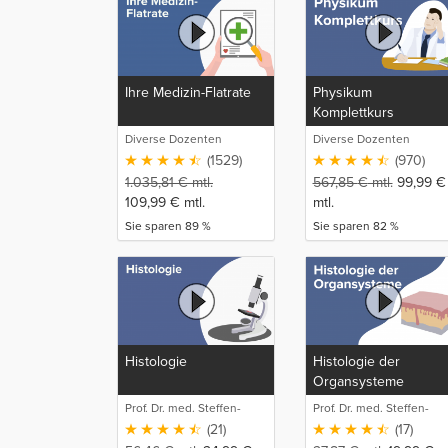
Ihre Medizin-Flatrate
Physikum
Komplettkurs
Diverse Dozenten
Diverse Dozenten
(1529)
(970)
1.035,81
€
mtl.
567,85
€
mtl.
99,99
€
109,99
€
mtl.
mtl.
Sie sparen 89 %
Sie sparen 82 %
Histologie
Histologie der
Organsysteme
Prof. Dr. med. Steffen-
Prof. Dr. med. Steffen-
Boris Wirth (1)
Boris Wirth (1)
(21)
(17)