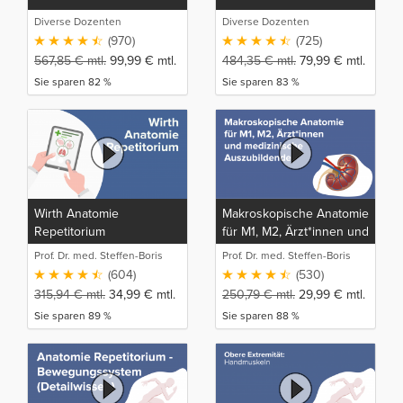
Diverse Dozenten
Diverse Dozenten
(970)
(725)
567,85
€
mtl.
99,99
€
mtl.
484,35
€
mtl.
79,99
€
mtl.
Sie sparen 82 %
Sie sparen 83 %
Wirth Anatomie
Makroskopische Anatomie
Repetitorium
für M1, M2, Ärzt*innen und
medizinische
Prof. Dr. med. Steffen-Boris
Prof. Dr. med. Steffen-Boris
Auszubildende
Wirth (1)
Wirth (1)
(604)
(530)
315,94
€
mtl.
34,99
€
mtl.
250,79
€
mtl.
29,99
€
mtl.
Sie sparen 89 %
Sie sparen 88 %