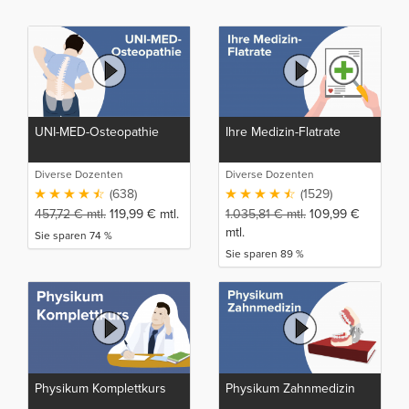
UNI-MED-Osteopathie
Ihre Medizin-Flatrate
Diverse Dozenten
Diverse Dozenten
(638)
(1529)
457,72
€
mtl.
119,99
€
mtl.
1.035,81
€
mtl.
109,99
€
mtl.
Sie sparen 74 %
Sie sparen 89 %
Physikum Komplettkurs
Physikum Zahnmedizin