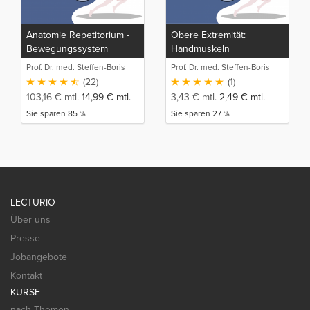
Anatomie Repetitorium -
Obere Extremität:
Bewegungssystem
Handmuskeln
(Detailwissen)
Prof. Dr. med. Steffen-Boris
Prof. Dr. med. Steffen-Boris
Wirth (1)
Wirth (1)
(22)
(1)
103,16
€
mtl.
14,99
€
mtl.
3,43
€
mtl.
2,49
€
mtl.
Sie sparen 85 %
Sie sparen 27 %
LECTURIO
Über uns
Presse
Jobangebote
Kontakt
KURSE
nach Themen