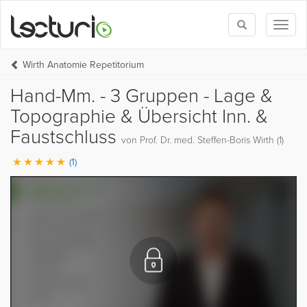
Toggle
Toggl
search
naviga
Wirth Anatomie Repetitorium
Hand-Mm. - 3 Gruppen - Lage &
Topographie & Übersicht Inn. &
Faustschluss
von Prof. Dr. med. Steffen-Boris Wirth (1)
(1)