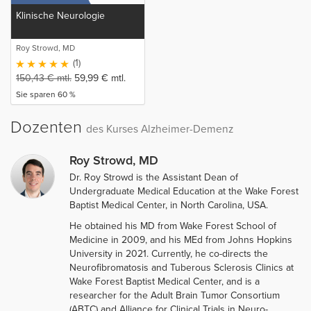
Klinische Neurologie
Roy Strowd, MD
(1)
150,43
€
mtl.
59,99
€
mtl.
Sie sparen 60 %
Dozenten
des Kurses Alzheimer-Demenz
Roy Strowd, MD
Dr. Roy Strowd is the Assistant Dean of
Undergraduate Medical Education at the Wake Forest
Baptist Medical Center, in North Carolina, USA.
He obtained his MD from Wake Forest School of
Medicine in 2009, and his MEd from Johns Hopkins
University in 2021. Currently, he co-directs the
Neurofibromatosis and Tuberous Sclerosis Clinics at
Wake Forest Baptist Medical Center, and is a
researcher for the Adult Brain Tumor Consortium
(ABTC) and Alliance for Clinical Trials in Neuro-