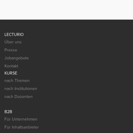
LECTURIO
Über uns
Presse
Jobangebote
Kontakt
KURSE
nach Themen
nach Institutionen
nach Dozenten
B2B
Für Unternehmen
Für Inhaltsanbieter