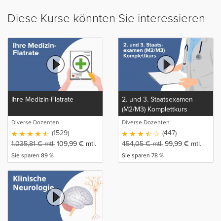
Diese Kurse könnten Sie interessieren
Ihre Medizin-Flatrate
2. und 3. Staatsexamen
(M2/M3) Komplettkurs
Diverse Dozenten
Diverse Dozenten
(1529)
(447)
1.035,81
€
mtl.
109,99
€
mtl.
454,05
€
mtl.
99,99
€
mtl.
Sie sparen 89 %
Sie sparen 78 %