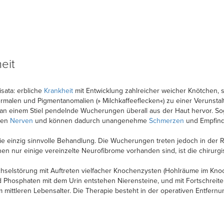
eit
isata: erbliche
Krankheit
mit Entwicklung zahlreicher weicher Knötchen,
rmalen und Pigmentanomalien (» Milchkaffeeflecken«) zu einer Verunsta
 an einem Stiel pendelnde Wucherungen überall aus der Haut hervor. So
den
Nerven
und können dadurch unangenehme
Schmerzen
und Empfind
ie einzig sinnvolle Behandlung. Die Wucherungen treten jedoch in der R
denen nur einige vereinzelte Neurofibrome vorhanden sind, ist die chirurg
wechselstörung mit Auftreten vielfacher Knochenzysten (Hohlräume im Kn
hosphaten mit dem Urin entstehen Nierensteine, und mit Fortschreit
m mittleren Lebensalter. Die Therapie besteht in der operativen Entfer