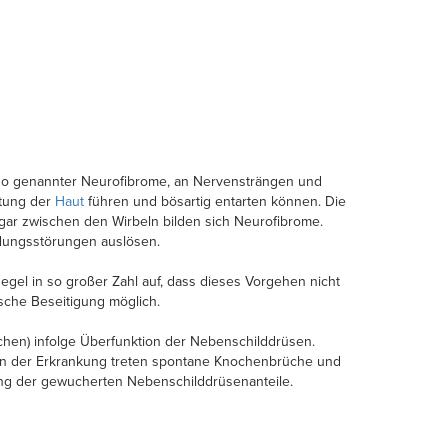
 so genannter Neurofibrome, an Nervensträngen und
ltung der
Haut
führen und bösartig entarten können. Die
gar zwischen den Wirbeln bilden sich Neurofibrome.
ungsstörungen auslösen.
egel in so großer Zahl auf, dass dieses Vorgehen nicht
ische Beseitigung möglich.
ochen) infolge Überfunktion der Nebenschilddrüsen.
en der Erkrankung treten spontane Knochenbrüche und
nung der gewucherten Nebenschilddrüsenanteile.