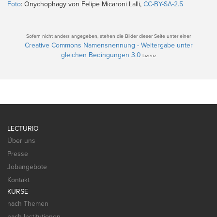
Foto
: Onychophagy von Felipe Micaroni Lalli,
CC-BY-SA-2.5
Sofern nicht anders angegeben, stehen die Bilder dieser Seite unter einer
Creative Commons Namensnennung - Weitergabe unter
gleichen Bedingungen 3.0
Lizenz
LECTURIO
Über uns
Presse
Jobangebote
Kontakt
KURSE
nach Themen
nach Institutionen