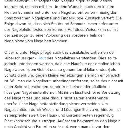
Seife bewährt. Der sogenannte Nagelreiniger ist kein ideales
Instrument, da man mit ihm - in dem Wunsch, auch den letzten
kleinen Schmutzrest unter dem Nagel zu entfernen - häufig den
Spalt zwischen Nagelplatte und Fingerkuppe künstlich vertieft. Die
Folge davon ist, dass sich Staub und Schmutz immer tiefer unter
der Nagelplatte festsetzen können. Auf diese Weise kann es mit
der Zeit sogar zu einer Ablösung des vorderen Teils der
Nagelplatte vom Nagelbett kommen.
Oft wird unter Nagelpflege auch das zusätzliche Entfernen der
»überschüssigen«
Haut
des Nagelfalzes verstanden. Dies sollte
jedoch unterlassen werden, da diese Hautfalte der empfindlichen
Nagelwurzel (dem Gebiet des so genannten »Halbmondes«) als
Schutz dient und gegen kleine Verletzungen ziemlich empfindlich
ist. Will man die Nagelhaut unbedingt entfernen, sollte das nicht mit
einer Schere geschehen, sondern mit einem der käuflichen
flüssigen Nagelhautentferner. Mit ihnen lässt sich eine Verletzung
des Nagelfalzes und eine daraus nicht selten entstehende
unerfreuliche Nagelbettentzündung sicher vermeiden. Um
Nagelschäden durch Wasch- und Lösungsmittel zu verhindern, ist
es empfehlenswert, bei Haus- und Gartenarbeiten regelmäßig
Plastikhandschuhe zu tragen. Außerdem bekommt es den Nägeln
nach Ansicht von Experten sehr gut, wenn man sie vor dem