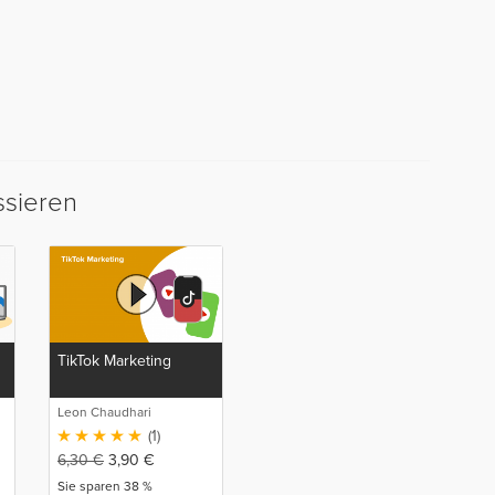
ssieren
TikTok Marketing
Leon Chaudhari
O
(1)
6,30
€
3,90
€
Sie sparen 38 %