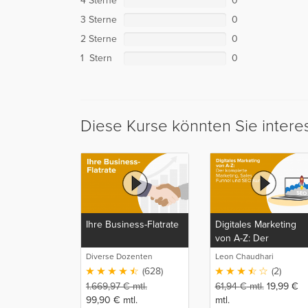
4 Sterne
0
3 Sterne
0
2 Sterne
0
1 Stern
0
Diese Kurse könnten Sie intere
Ihre Business-Flatrate
Digitales Marketing
von A-Z: Der
komplette Marketing,
Diverse Dozenten
Leon Chaudhari
Sales Funnel und SE
(628)
(2)
Kurs
1.669,97
€
mtl.
61,94
€
mtl.
19,99
€
99,90
€
mtl.
mtl.