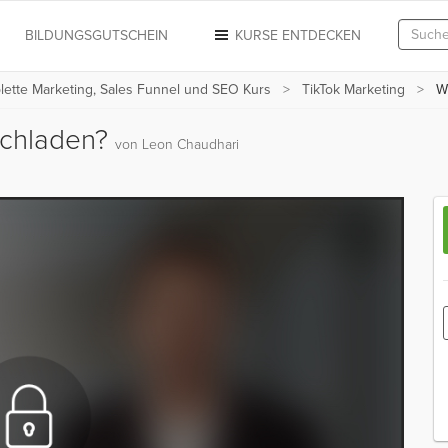
N
BILDUNGSGUTSCHEIN
KURSE ENTDECKEN
plette Marketing, Sales Funnel und SEO Kurs
TikTok Marketing
Wi
ochladen?
von Leon Chaudhari