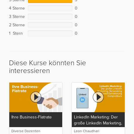
4 Sterne
0
3 Sterne
0
2 Sterne
0
1 Stern
0
Diese Kurse könnten Sie
interessieren
Ihre Business-Flatrate
LinkedIn Marketing: Der
große LinkedIn Marketing,
Networking und Lead-
Diverse Dozenten
Leon Chaudhari