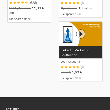
Generierung
(628)
(1)
Komplettkurs
1.669,97
€
mtl.
99,90
€
11,72
€
mtl.
9,99
€
mtl.
mtl.
Sie sparen 15 %
Sie sparen 94 %
LinkedIn Marketing:
Splittesting
Leon Chaudhari
(1)
6,00
€
5,60
€
Sie sparen 18 %
LECTURIO