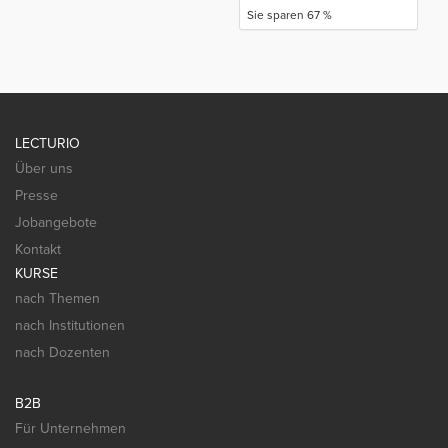
Sie sparen 67 %
LECTURIO
Über uns
Presse
Jobangebote
Kontakt
KURSE
nach Themen
nach Institutionen
nach Dozenten
B2B
Für Unternehmen