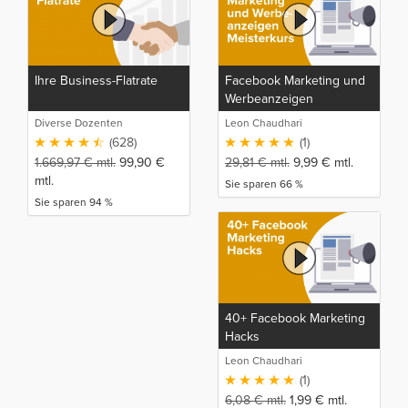
Ihre Business-Flatrate
Facebook Marketing und
Werbeanzeigen
Meisterkurs
Diverse Dozenten
Leon Chaudhari
(628)
(1)
1.669,97
€
mtl.
99,90
€
29,81
€
mtl.
9,99
€
mtl.
mtl.
Sie sparen 66 %
Sie sparen 94 %
40+ Facebook Marketing
Hacks
Leon Chaudhari
(1)
6,08
€
mtl.
1,99
€
mtl.