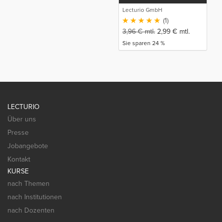
Lecturio GmbH
(1)
3,96
€
mtl.
2,99
€
mtl.
Sie sparen 24 %
LECTURIO
Über uns
Presse
Jobangebote
Kontakt
KURSE
nach Themen
nach Institutionen
nach Dozenten