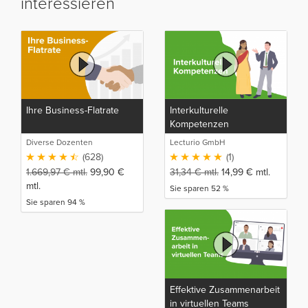
interessieren
Ihre Business-Flatrate
Interkulturelle
Kompetenzen
Diverse Dozenten
Lecturio GmbH
(628)
(1)
1.669,97
€
mtl.
99,90
€
31,34
€
mtl.
14,99
€
mtl.
mtl.
Sie sparen 52 %
Sie sparen 94 %
Effektive Zusammenarbeit
in virtuellen Teams