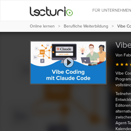
FÜR UNTERNEHME
Online lernen
Berufliche Weiterbildung
Vibe Co
Vib
Von Fabi
Vibe Cod
Programm
vollstän
Teilneh
Entwick
Editoren
alternat
zwische
Agent-Te
Kalende