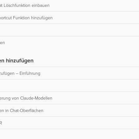
at Löschfunktion einbauen
hortcut Funktion hinzufügen
ren
nen hinzufügen
nzufügen – Einführung
ierung von Claude-Modellen
gen in Chat-Oberflächen
R