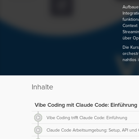
Aufbaue
Integrat
funktion
Context 
Streami
über Op
Die Kurs
orchestr
nahtlos
Inhalte
Vibe Coding mit Claude Code: Einführun
Vibe Coding trifft Claude Code: Einführung
Claude Code Arbeitsumgebung: Setup, API und 