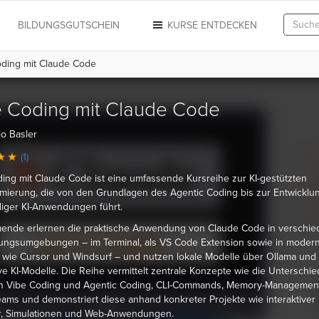
N
BILDUNGSGUTSCHEIN
KURSE ENTDECKEN
ding mit Claude Code
e Coding mit Claude Code
o Basler
(1)
ing mit Claude Code ist eine umfassende Kursreihe zur KI-gestützten
ierung, die von den Grundlagen des Agentic Coding bis zur Entwicklu
diger KI-Anwendungen führt.
mende erlernen die praktische Anwendung von Claude Code in verschi
lungsumgebungen – im Terminal, als VS Code Extension sowie in moder
 wie Cursor und Windsurf – und nutzen lokale Modelle über Ollama und
ive KI-Modelle. Die Reihe vermittelt zentrale Konzepte wie die Unterschi
n Vibe Coding und Agentic Coding, CLI-Commands, Memory-Managemen
ams und demonstriert diese anhand konkreter Projekte wie interaktiver
r, Simulationen und Web-Anwendungen.