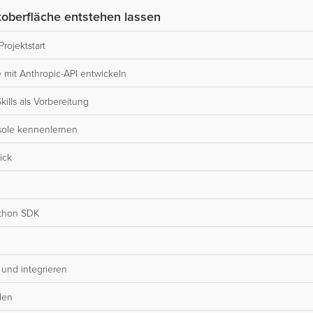
atoberfläche entstehen lassen
rojektstart
e mit Anthropic-API entwickeln
lls als Vorbereitung
nsole kennenlernen
ick
ython SDK
 und integrieren
den