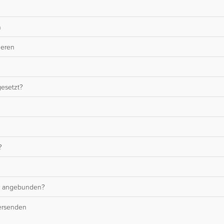
n
ieren
esetzt?
?
er angebunden?
versenden