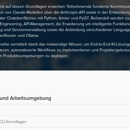
nd auf diesen Grundlagen erwerben Teilnehmende fundierte Kenntnisse
ion von Claude-Modellen über die Anthropic-API sowie in der Entwicklun
aler Chatoberflächen mit Python, tkinter und PyQT. Behandelt werden z
Engineering, API-Management, die Erweiterung um intelligente Funktion
ng und Sessionverwaltung sowie die Anbindung verschiedener Languag
enRouter und Ollama.
reihe vermittelt damit das notwendige Wissen, um End-to-End-KI-Lösung
ieren, automatisierte Workflows zu implementieren und Projektergebnis
 in Produktivumgebungen zu deployen.
g und Arbeitsumgebung
CLI-Grundlagen