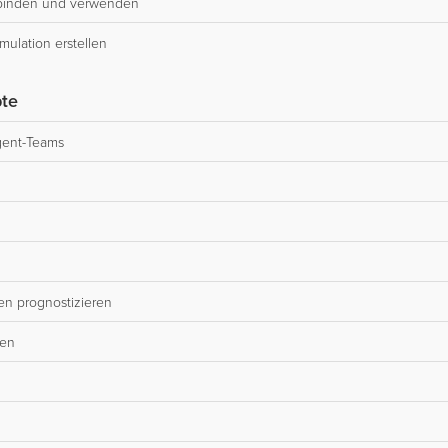
nbinden und verwenden
mulation erstellen
pte
gent-Teams
en prognostizieren
zen