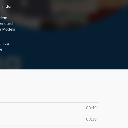
 in der
g
udem
en durch
e Models
en zu
se
00:49
00:39