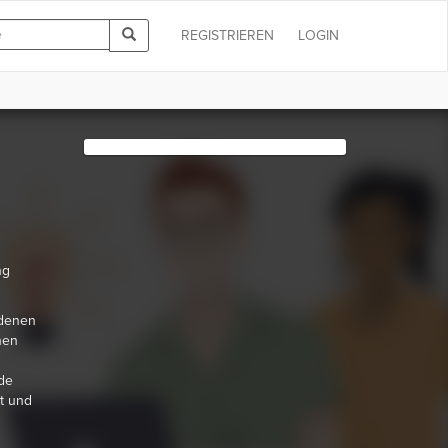
REGISTRIEREN
LOGIN
ng
edenen
nen
ede
t und