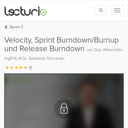
Toggle
Toggl
search
naviga
Sprint 3
Velocity, Sprint Burndown/Burnup
und Release Burndown
von Dipl.-Wirtschafts.-
Ing(FH), M.Sc. Sebastian Schneider
(1)