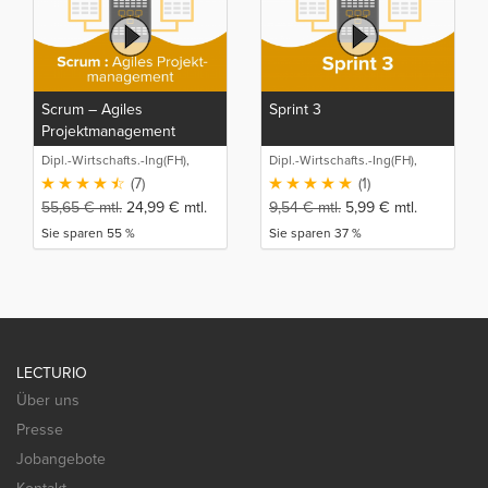
Scrum – Agiles
Sprint 3
Projektmanagement
Dipl.-Wirtschafts.-Ing(FH),
Dipl.-Wirtschafts.-Ing(FH),
M.Sc. Sebastian Schneider
M.Sc. Sebastian Schneider
(7)
(1)
55,65
€
mtl.
24,99
€
mtl.
9,54
€
mtl.
5,99
€
mtl.
Sie sparen 55 %
Sie sparen 37 %
LECTURIO
Über uns
Presse
Jobangebote