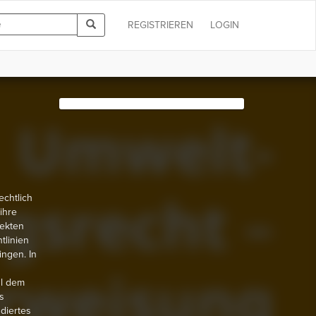
REGISTRIEREN
LOGIN
echtlich
ihre
rekten
tlinien
ingen. In
hl dem
s
diertes