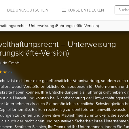
N
BILDUNGSGUTSCHEIN
KURSE ENTDECKEN
aftungsrecht – Unterweisung (Führungskräfte-Version)
elthaftungsrecht – Unterweisung
rungskräfte-Version)
turio GmbH
(1)
hutz ist nicht nur eine gesellschaftliche Verantwortung, sondern auch r
guliert, wobei Verstöße erhebliche Konsequenzen für Unternehmen und 
kräfte haben können. Ihre Entscheidungen als Führungskraft haben di
 auf die Umwelt und können bei Nichtbeachtung der Umwelthaftungsrech
hr Unternehmen als auch Sie persönlich in rechtliche Schwierigkeiten br
apitel lernen Sie, Risiken rechtzeitig zu identifizieren, umweltbewusste
idungen zu treffen und präventive Maßnahmen zu entwickeln, die sowo
 als auch der rechtlichen und reputativen Sicherheit Ihres Unternehmen
mmen. Schützen Sie sich, Ihr Team und Ihr Unternehmen, indem Sie fun