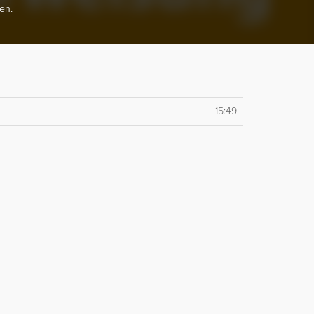
en.
15:49