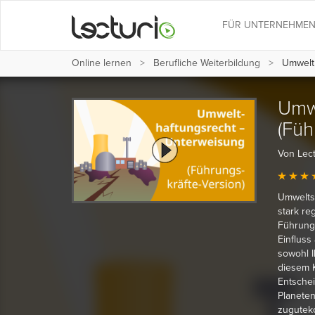
FÜR UNTERNEHME
Online lernen
Berufliche Weiterbildung
Umwelth
Umw
(Füh
Von Lec
Umweltsc
stark re
Führungs
Einfluss
sowohl I
diesem K
Entsche
Planeten
zuguteko