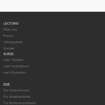
LECTURIO
Über uns
Presse
Jobangebote
Kontakt
KURSE
nach Themen
nach Institutionen
nach Dozenten
B2B
Für Unternehmen
Für Inhaltsanbieter
Für Konferenzanbieter