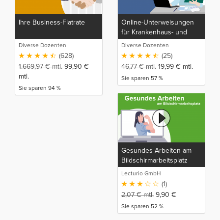
Ihre Business-Flatrate
Online-Unterweisungen
für Krankenhaus- und
Pflegepersonal
Diverse Dozenten
Diverse Dozenten
(628)
(25)
1.669,97
€
mtl.
99,90
€
46,77
€
mtl.
19,99
€
mtl.
mtl.
Sie sparen 57 %
Sie sparen 94 %
Gesundes Arbeiten am
Bildschirmarbeitsplatz
Lecturio GmbH
(1)
2,07
€
mtl.
9,90
€
Sie sparen 52 %