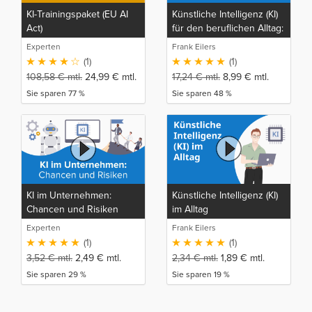
KI-Trainingspaket (EU AI
Künstliche Intelligenz (KI)
Act)
für den beruflichen Alltag:
Verstehen und Anwenden
Experten
Frank Eilers
(1)
(1)
108,58
€
mtl.
24,99
€
mtl.
17,24
€
mtl.
8,99
€
mtl.
Sie sparen 77 %
Sie sparen 48 %
KI im Unternehmen:
Künstliche Intelligenz (KI)
Chancen und Risiken
im Alltag
Experten
Frank Eilers
(1)
(1)
3,52
€
mtl.
2,49
€
mtl.
2,34
€
mtl.
1,89
€
mtl.
Sie sparen 29 %
Sie sparen 19 %