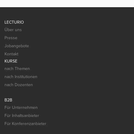
LECTURIO
Über uns
Presse
Jobangebote
Kontakt
KURSE
nach Themen
nach Institutionen
nach Dozenten
B2B
Für Unternehmen
Für Inhaltsanbieter
Für Konferenzanbieter