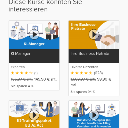
Diese Kurse könnten Sie
interessieren
KI-Manager
Ihre Business-Flatrate
Experten
Diverse Dozenten
(1)
(628)
155,97
€
mtl.
149,90
€
mtl.
1.669,97
€
mtl.
99,90
€
mtl.
Sie sparen 4 %
Sie sparen 94 %