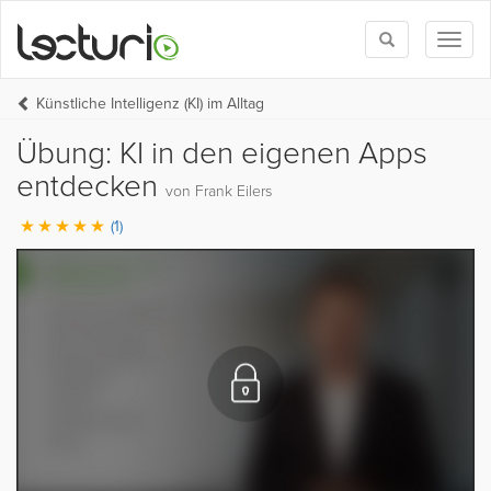
Toggle
Toggl
search
naviga
Künstliche Intelligenz (KI) im Alltag
Übung: KI in den eigenen Apps
entdecken
von Frank Eilers
(1)