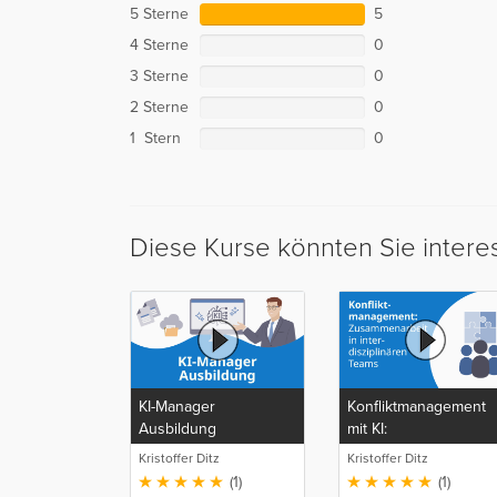
5 Sterne
5
4 Sterne
0
3 Sterne
0
2 Sterne
0
1 Stern
0
Diese Kurse könnten Sie intere
KI-Manager
Konfliktmanagement
Ausbildung
mit KI:
Zusammenarbeit in
Kristoffer Ditz
Kristoffer Ditz
interdisziplinären
(1)
(1)
Teams