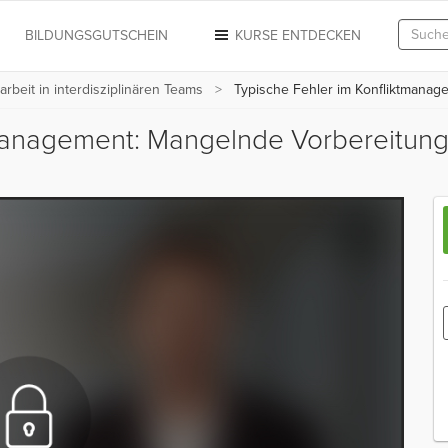
N
BILDUNGSGUTSCHEIN
KURSE ENTDECKEN
beit in interdisziplinären Teams
Typische Fehler im Konfliktmanag
tmanagement: Mangelnde Vorbereitun