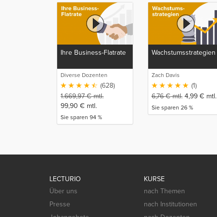
Ihre Business-Flatrate
Wachstumsstrategien
Diverse Dozenten
Zach Davis
(628)
(1)
1.669,97
€
mtl.
6,76
€
mtl.
4,99
€
mtl.
99,90
€
mtl.
Sie sparen 26 %
Sie sparen 94 %
LECTURIO
KURSE
Über uns
nach Themen
Presse
nach Institutionen