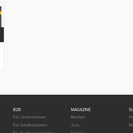
B2B
MAGAZINE
S
Für Unternehmen
Medizin
Hi
Für Inhaltsanbieter
Jura
Mo