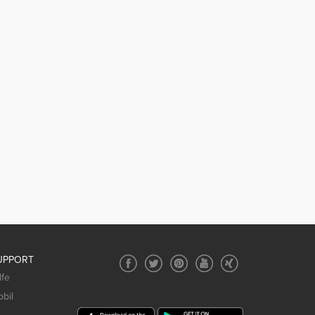
UPPORT
lfe
bil