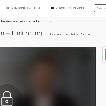
N
BILDUNGSGUTSCHEIN
KURSE ENTDECKEN
ische Analysemethoden – Einführung
en – Einführung
von E-learning Institut Six Sigma