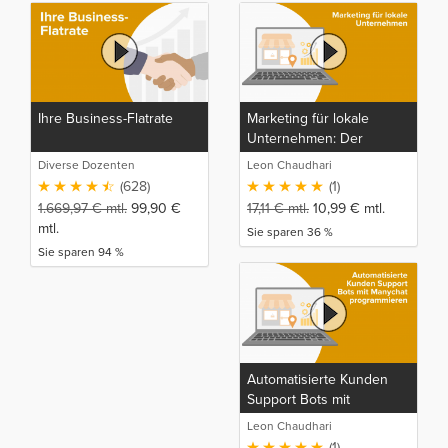
Ihre Business-Flatrate
Marketing für lokale
Unternehmen: Der
Komplette Marketing,
Diverse Dozenten
Leon Chaudhari
SEO, SEA und
(628)
(1)
Kundenakquise Kurs
1.669,97
€
mtl.
99,90
€
17,11
€
mtl.
10,99
€
mtl.
mtl.
Sie sparen 36 %
Sie sparen 94 %
Automatisierte Kunden
Support Bots mit
Manychat programmieren
Leon Chaudhari
(1)