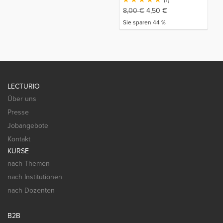
8,00
€
4,50
€
Sie sparen 44 %
LECTURIO
Über uns
Presse
Jobangebote
Kontakt
KURSE
nach Themen
nach Institutionen
nach Dozenten
B2B