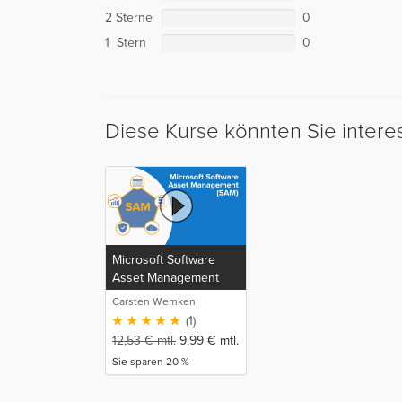
2 Sterne
0
1 Stern
0
Diese Kurse könnten Sie intere
Microsoft Software
Asset Management
(SAM)
Carsten Wemken
(1)
12,53
€
mtl.
9,99
€
mtl.
Sie sparen 20 %