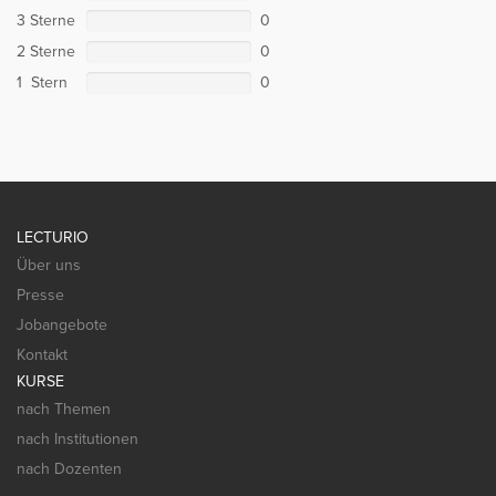
3 Sterne
0
2 Sterne
0
1 Stern
0
LECTURIO
Über uns
Presse
Jobangebote
Kontakt
KURSE
nach Themen
nach Institutionen
nach Dozenten