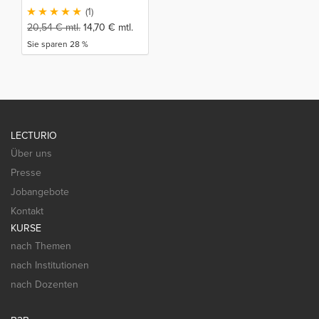
(1)
20,54
€
mtl.
14,70
€
mtl.
Sie sparen 28 %
LECTURIO
Über uns
Presse
Jobangebote
Kontakt
KURSE
nach Themen
nach Institutionen
nach Dozenten