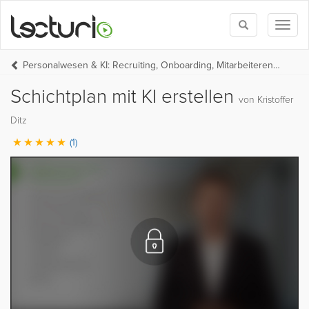
Toggle
Toggl
search
naviga
Personalwesen & KI: Recruiting, Onboarding, Mitarbeiterentwicklung
Schichtplan mit KI erstellen
von Kristoffer
Ditz
(1)