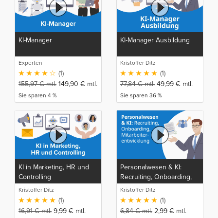
KI-Manager
KI-Manager Ausbildung
Experten
Kristoffer Ditz
(1)
(1)
155,97
€
mtl.
149,90
€
mtl.
77,84
€
mtl.
49,99
€
mtl.
Sie sparen 4 %
Sie sparen 36 %
KI in Marketing, HR und
Personalwesen & KI:
Controlling
Recruiting, Onboarding,
Mitarbeiterentwicklung
Kristoffer Ditz
Kristoffer Ditz
(1)
(1)
16,91
€
mtl.
9,99
€
mtl.
6,84
€
mtl.
2,99
€
mtl.