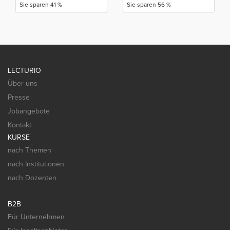
Sie sparen 41 %
Sie sparen 56 %
LECTURIO
Über uns
Presse
Jobangebote
Kontakt
KURSE
nach Themen
nach Institutionen
nach Dozenten
B2B
Für Unternehmen