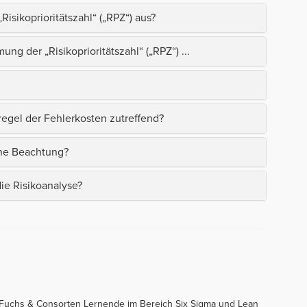
Risikoprioritätszahl“ („RPZ“) aus?
g der „Risikoprioritätszahl“ („RPZ“) ...
egel der Fehlerkosten zutreffend?
ine Beachtung?
die Risikoanalyse?
 Fuchs & Consorten Lernende im Bereich Six Sigma und Lean