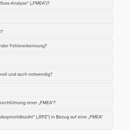
fluss-Analyse“ („FMEA“)?
t?
nder Fehlererkennung?
nvoll und auch notwendig?
 Durchführung einer „FMEA“?
koprioritätszahl“ („RPZ“) in Bezug auf eine „FMEA“