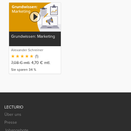
Grundwissen: Marketing
Alexander Schreiner
(1)
7,08
€
mtl.
4,70
€
mtl.
Sie sparen 34 %
LECTURIO
Über uns
Presse
Jobangebote