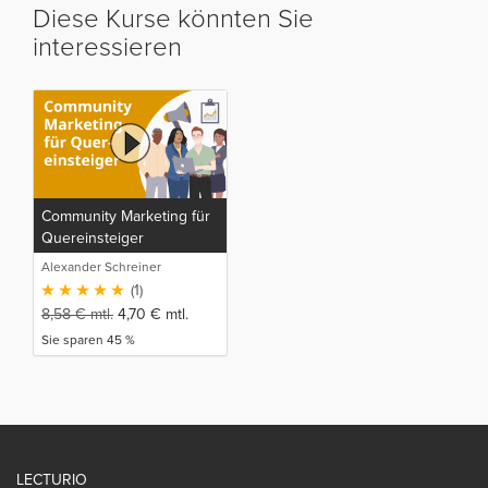
Diese Kurse könnten Sie
interessieren
Community Marketing für
Quereinsteiger
Alexander Schreiner
(1)
8,58
€
mtl.
4,70
€
mtl.
Sie sparen 45 %
LECTURIO