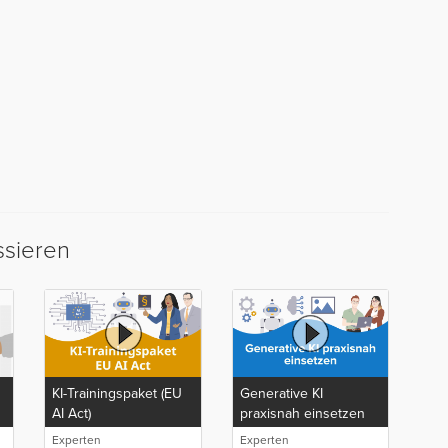
ssieren
KI-Trainingspaket (EU
Generative KI
AI Act)
praxisnah einsetzen
Experten
Experten