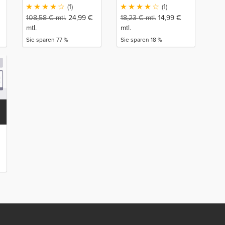
(1)
(1)
108,58
€
mtl.
24,99
€
18,23
€
mtl.
14,99
€
mtl.
mtl.
Sie sparen 77 %
Sie sparen 18 %