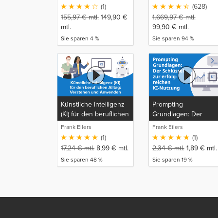
(1)
(628)
155,97
€
mtl.
149,90
€
1.669,97
€
mtl.
mtl.
99,90
€
mtl.
Sie sparen 4 %
Sie sparen 94 %
Künstliche Intelligenz
Prompting
(KI) für den beruflichen
Grundlagen: Der
Alltag: Verstehen und
Schlüssel zur
Frank Eilers
Frank Eilers
Anwenden
erfolgreichen KI-
(1)
(1)
Nutzung
17,24
€
mtl.
8,99
€
mtl.
2,34
€
mtl.
1,89
€
mtl.
Sie sparen 48 %
Sie sparen 19 %